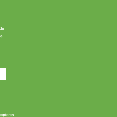
 de
de
cepteren