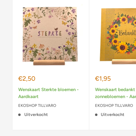
Actieprijs
Actieprijs
€2,50
€1,95
Wenskaart Sterkte bloemen -
Wenskaart bedankt
Aardkaart
zonnebloemen - Aar
EKOSHOP TILLVARO
EKOSHOP TILLVARO
Uitverkocht
Uitverkocht