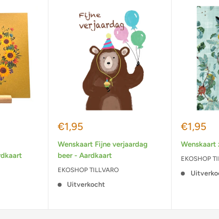
Actieprijs
Actiepri
€1,95
€1,95
Wenskaart Fijne verjaardag
Wenskaart 
dkaart
beer - Aardkaart
EKOSHOP T
EKOSHOP TILLVARO
Uitverko
Uitverkocht