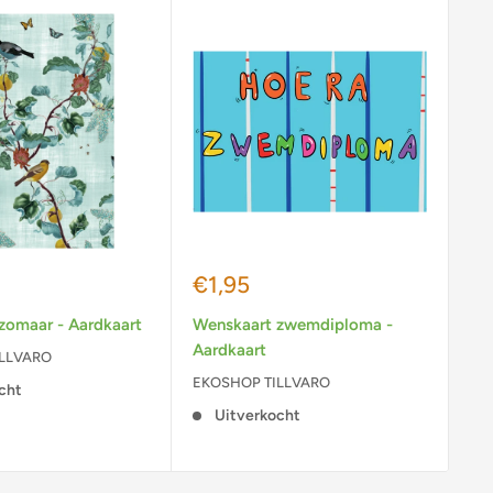
js
Actieprijs
Ac
€1,95
€
zomaar - Aardkaart
Wenskaart zwemdiploma -
We
Aardkaart
Aa
ILLVARO
EKOSHOP TILLVARO
EK
cht
Uitverkocht