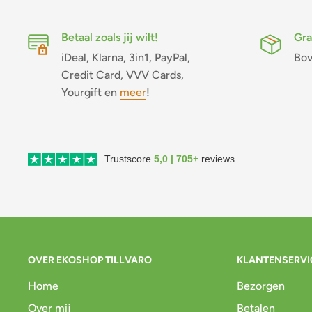
Betaal zoals jij wilt!
Gra
iDeal, Klarna, 3in1, PayPal,
Bov
Credit Card, VVV Cards,
Yourgift en
meer
!
Trustscore
5,0 | 705+
reviews
OVER EKOSHOP TILLVARO
KLANTENSERVI
Home
Bezorgen
Over mij
Betalen