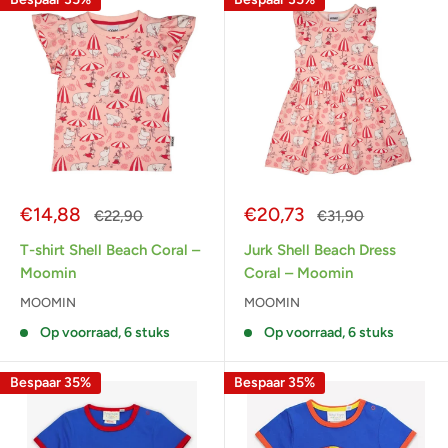
Actieprijs
Actieprijs
€14,88
€20,73
Normale
Normale
€22,90
€31,90
prijs
prijs
T-shirt Shell Beach Coral –
Jurk Shell Beach Dress
Moomin
Coral – Moomin
MOOMIN
MOOMIN
Op voorraad, 6 stuks
Op voorraad, 6 stuks
Bespaar 35%
Bespaar 35%