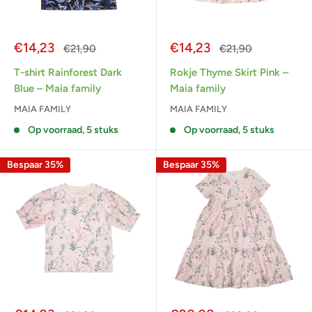
Actieprijs
Actieprijs
€14,23
€14,23
Normale
Normale
€21,90
€21,90
prijs
prijs
T-shirt Rainforest Dark
Rokje Thyme Skirt Pink –
Blue – Maia family
Maia family
MAIA FAMILY
MAIA FAMILY
Op voorraad, 5 stuks
Op voorraad, 5 stuks
Bespaar 35%
Bespaar 35%