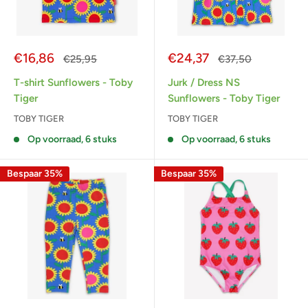
Actieprijs
Actieprijs
€16,86
€24,37
Normale
Normale
€25,95
€37,50
prijs
prijs
T-shirt Sunflowers - Toby
Jurk / Dress NS
Tiger
Sunflowers - Toby Tiger
TOBY TIGER
TOBY TIGER
Op voorraad, 6 stuks
Op voorraad, 6 stuks
Bespaar 35%
Bespaar 35%