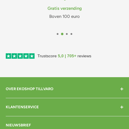
Gratis verzending
Boven 100 euro
Trustscore
5,0 | 705+
reviews
OVER EKOSHOP TILLVARO
Home
KLANTENSERVICE
Over mij
Contact
Bezorgen
NIEUWSBRIEF
Cadeaubon
Betalen