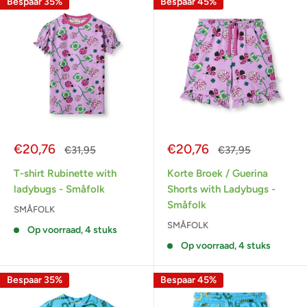
Bespaar 35%
Bespaar 45%
Actieprijs
Actieprijs
€20,76
€20,76
Normale
Normale
€31,95
€37,95
prijs
prijs
T-shirt Rubinette with
Korte Broek / Guerina
ladybugs - Småfolk
Shorts with Ladybugs -
Småfolk
SMÅFOLK
SMÅFOLK
Op voorraad, 4 stuks
Op voorraad, 4 stuks
Bespaar 35%
Bespaar 45%