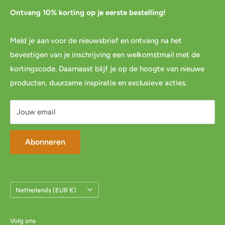
Pre-order
Bestellen
Ontvang 10% korting op je eerste bestelling!
Agenda
Retourneren
Meld je aan voor de nieuwsbrief en ontvang na het
Blog
Spaar & verdien
bevestigen van je inschrijving een welkomstmail met de
Links
Cadeau inpakservice
kortingscode. Daarnaast blijf je op de hoogte van nieuwe
Privacybeleid
FAQ
producten, duurzame inspiratie en exclusieve acties.
Servicevoorwaarden
Mijn account
Jouw email
Abonneren
Land/Regio
Netherlands (EUR €)
Volg ons