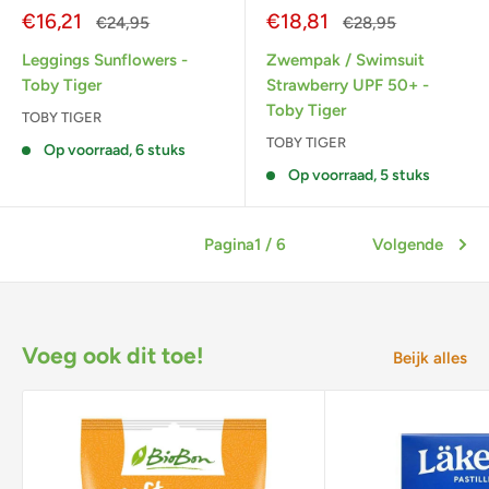
Actieprijs
Actieprijs
€16,21
€18,81
Normale
Normale
€24,95
€28,95
prijs
prijs
Leggings Sunflowers -
Zwempak / Swimsuit
Toby Tiger
Strawberry UPF 50+ -
Toby Tiger
TOBY TIGER
TOBY TIGER
Op voorraad, 6 stuks
Op voorraad, 5 stuks
Pagina1 / 6
Volgende
Voeg ook dit toe!
Beijk alles