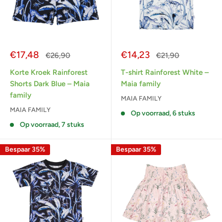
Actieprijs
Actieprijs
€17,48
€14,23
Normale
Normale
€26,90
€21,90
prijs
prijs
Korte Kroek Rainforest
T-shirt Rainforest White –
Shorts Dark Blue – Maia
Maia family
family
MAIA FAMILY
MAIA FAMILY
Op voorraad, 6 stuks
Op voorraad, 7 stuks
Bespaar 35%
Bespaar 35%