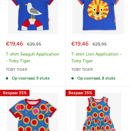
Actieprijs
Actieprijs
€19,46
€19,46
Normale
Normale
€29,95
€29,95
prijs
prijs
T-shirt Seagull Application
T-shirt Lion Application -
- Toby Tiger
Toby Tiger
TOBY TIGER
TOBY TIGER
Op voorraad, 9 stuks
Op voorraad, 8 stuks
Bespaar 35%
Bespaar 35%