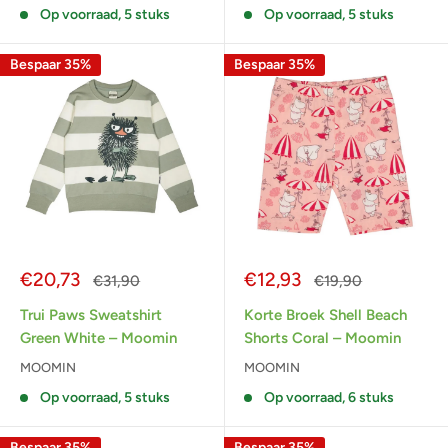
Op voorraad, 5 stuks
Op voorraad, 5 stuks
Bespaar 35%
Bespaar 35%
Actieprijs
Actieprijs
€20,73
€12,93
Normale
Normale
€31,90
€19,90
prijs
prijs
Trui Paws Sweatshirt
Korte Broek Shell Beach
Green White – Moomin
Shorts Coral – Moomin
MOOMIN
MOOMIN
Op voorraad, 5 stuks
Op voorraad, 6 stuks
Bespaar 35%
Bespaar 35%