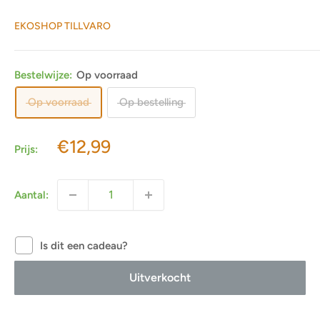
EKOSHOP TILLVARO
Bestelwijze:
Op voorraad
Op voorraad
Op bestelling
Actieprijs
€12,99
Prijs:
Aantal:
Is dit een cadeau?
Uitverkocht