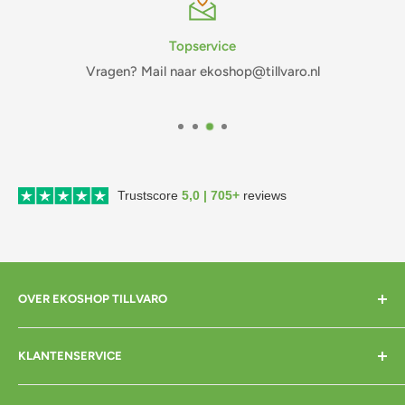
Topservice
Vragen? Mail naar ekoshop@tillvaro.nl
Trustscore
5,0 | 705+
reviews
OVER EKOSHOP TILLVARO
Home
KLANTENSERVICE
Over mij
Contact
Bezorgen