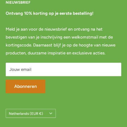
NIEUWSBRIEF
Cadeaubon
Betalen
Pre-order
Bestellen
Ontvang 10% korting op je eerste bestelling!
Agenda
Retourneren
Meld je aan voor de nieuwsbrief en ontvang na het
Blog
Spaar & verdien
bevestigen van je inschrijving een welkomstmail met de
Links
Cadeau inpakservice
kortingscode. Daarnaast blijf je op de hoogte van nieuwe
Privacybeleid
FAQ
producten, duurzame inspiratie en exclusieve acties.
Servicevoorwaarden
Mijn account
Jouw email
Abonneren
Land/Regio
Netherlands (EUR €)