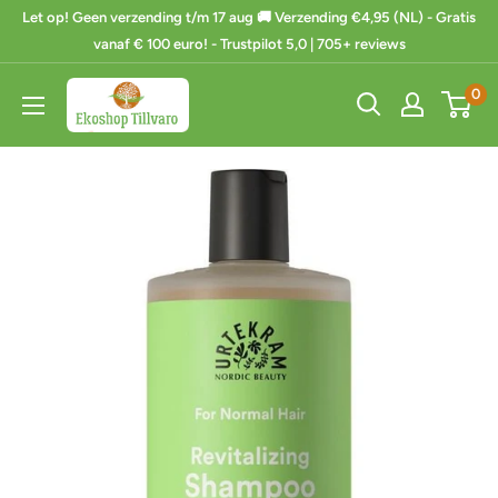
Ga
Let op! Geen verzending t/m 17 aug 🚚 Verzending €4,95 (NL) - Gratis
naar
vanaf € 100 euro! - Trustpilot 5,0 | 705+ reviews
de
Ekoshop
0
inhoud
Tillvaro