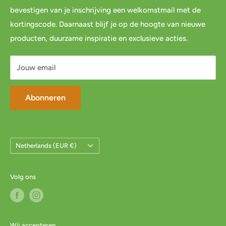
bevestigen van je inschrijving een welkomstmail met de
Links
Cadeau inpakservice
kortingscode. Daarnaast blijf je op de hoogte van nieuwe
Privacybeleid
FAQ
producten, duurzame inspiratie en exclusieve acties.
Servicevoorwaarden
Mijn account
Jouw email
Abonneren
Land/Regio
Netherlands (EUR €)
Volg ons
Wij accepteren