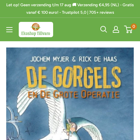
Ga
Let op! Geen verzending t/m 17 aug 🚚 Verzending €4,95 (NL) - Gratis
naar
vanaf € 100 euro! - Trustpilot 5,0 | 705+ reviews
de
Ekoshop
0
inhoud
Tillvaro