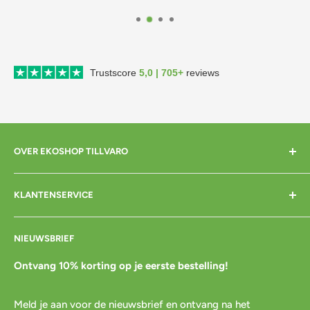
Trustscore
5,0 | 705+
reviews
OVER EKOSHOP TILLVARO
Home
KLANTENSERVICE
Over mij
Contact
Bezorgen
NIEUWSBRIEF
Cadeaubon
Betalen
Pre-order
Bestellen
Ontvang 10% korting op je eerste bestelling!
Agenda
Retourneren
Meld je aan voor de nieuwsbrief en ontvang na het
Blog
Spaar & verdien