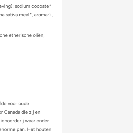
geving): sodium cocoate*,
ena sativa meal*, aroma♢,
che etherische oliën,
efde voor oude
r Canada die zij en
lieboerderij waar onder
 enorme pan. Het houten