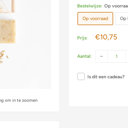
Bestelwijze:
Op voorraa
Op voorraad
Op 
Actieprijs
€10,75
Prijs:
Aantal:
Is dit een cadeau?
ng om in te zoomen