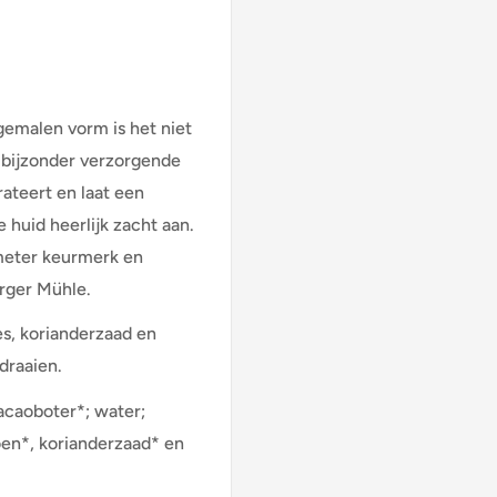
gemalen vorm is het niet
n bijzonder verzorgende
ateert en laat een
 huid heerlijk zacht aan.
meter keurmerk en
erger Mühle.
es, korianderzaad en
 draaien.
cacaoboter*; water;
oen*, korianderzaad* en