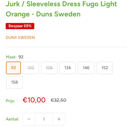
Jurk / Sleeveless Dress Fugo Light
Orange - Duns Sweden
Bespaar 69%
DUNS SWEDEN
Maat:
92
92
122
128
134
146
152
158
Actieprijs
€10,00
Normale
€32,50
Prijs:
prijs
Aantal: