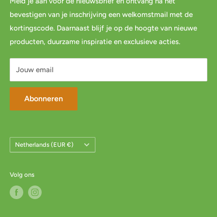
Meld je aan voor de nieuwsbrief en ontvang na het
Blog
Spaar & verdien
bevestigen van je inschrijving een welkomstmail met de
Links
Cadeau inpakservice
kortingscode. Daarnaast blijf je op de hoogte van nieuwe
Privacybeleid
FAQ
producten, duurzame inspiratie en exclusieve acties.
Servicevoorwaarden
Mijn account
Jouw email
Abonneren
Land/Regio
Netherlands (EUR €)
Volg ons