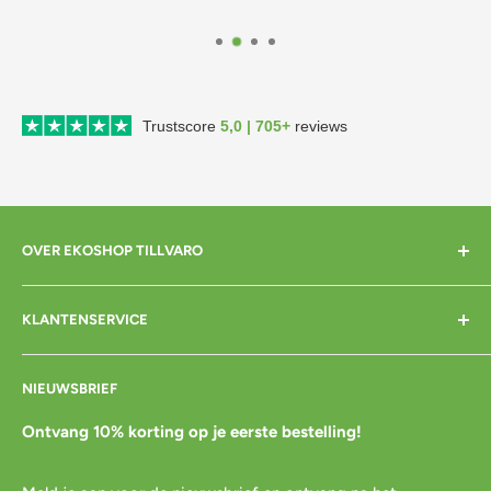
Trustscore
5,0 | 705+
reviews
OVER EKOSHOP TILLVARO
Home
KLANTENSERVICE
Over mij
Contact
Bezorgen
NIEUWSBRIEF
Cadeaubon
Betalen
Pre-order
Bestellen
Ontvang 10% korting op je eerste bestelling!
Agenda
Retourneren