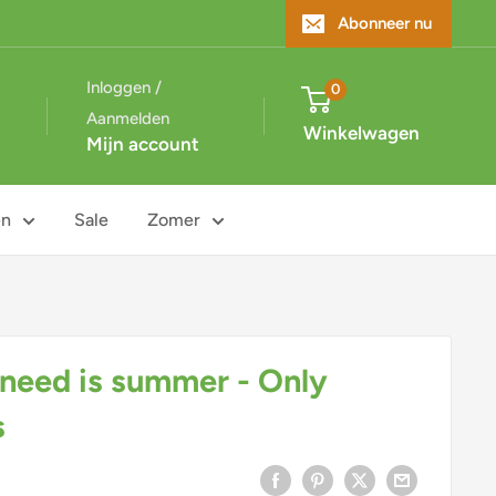
Abonneer nu
Inloggen /
0
Aanmelden
Winkelwagen
Mijn account
en
Sale
Zomer
 need is summer - Only
s