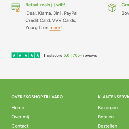
Betaal zoals jij wilt!
Gra
iDeal, Klarna, 3in1, PayPal,
Bov
Credit Card, VVV Cards,
Yourgift en
meer
!
Trustscore
5,0 | 705+
reviews
OVER EKOSHOP TILLVARO
KLANTENSERVI
Home
Bezorgen
Over mij
Betalen
Contact
Bestellen