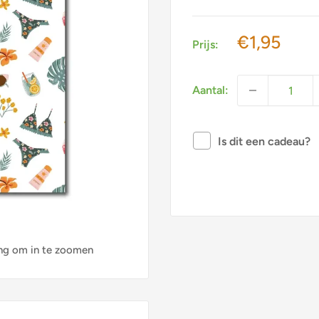
Actieprijs
€1,95
Prijs:
Aantal:
Is dit een cadeau?
ng om in te zoomen