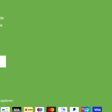
 de
de
cepteren