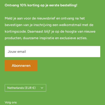
Pre-order
Bestellen
Ontvang 10% korting op je eerste bestelling!
Agenda
Retourneren
Meld je aan voor de nieuwsbrief en ontvang na het
Blog
Spaar & verdien
bevestigen van je inschrijving een welkomstmail met de
Links
Cadeau inpakservice
kortingscode. Daarnaast blijf je op de hoogte van nieuwe
Privacybeleid
FAQ
producten, duurzame inspiratie en exclusieve acties.
Servicevoorwaarden
Mijn account
Jouw email
Abonneren
Land/Regio
Netherlands (EUR €)
Volg ons