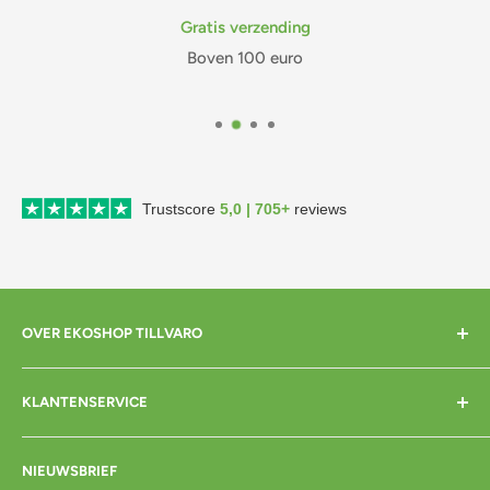
Gratis verzending
Boven 100 euro
Trustscore
5,0 | 705+
reviews
OVER EKOSHOP TILLVARO
Home
KLANTENSERVICE
Over mij
Contact
Bezorgen
NIEUWSBRIEF
Cadeaubon
Betalen