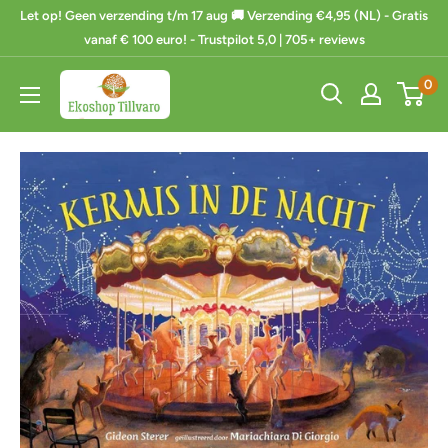
Ga
Let op! Geen verzending t/m 17 aug 🚚 Verzending €4,95 (NL) - Gratis
naar
vanaf € 100 euro! - Trustpilot 5,0 | 705+ reviews
de
Ekoshop
0
inhoud
Tillvaro