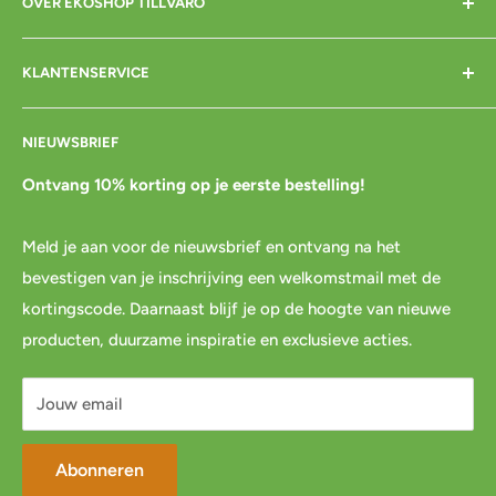
OVER EKOSHOP TILLVARO
Home
KLANTENSERVICE
Over mij
Contact
Bezorgen
NIEUWSBRIEF
Cadeaubon
Betalen
Pre-order
Bestellen
Ontvang 10% korting op je eerste bestelling!
Agenda
Retourneren
Meld je aan voor de nieuwsbrief en ontvang na het
Blog
Spaar & verdien
bevestigen van je inschrijving een welkomstmail met de
Links
Cadeau inpakservice
kortingscode. Daarnaast blijf je op de hoogte van nieuwe
Privacybeleid
FAQ
producten, duurzame inspiratie en exclusieve acties.
Servicevoorwaarden
Mijn account
Jouw email
Abonneren