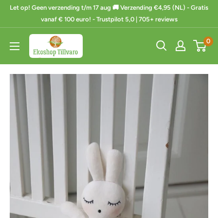
Ga
Let op! Geen verzending t/m 17 aug 🚚 Verzending €4,95 (NL) - Gratis
naar
vanaf € 100 euro! - Trustpilot 5,0 | 705+ reviews
de
Ekoshop
0
inhoud
Tillvaro