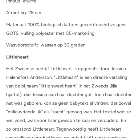
Inhoud: knuffel
Afmeting: 28 cm
Materiaal: 100% biologisch katoen gecertificeerd volgens
GOTS, vulling polyester met CE-markering
Wasvoorschrift: wassen op 30 graden
Littleheart
Het Zweedse bedrijf Littleheart is opgericht door Jessica
Helenefors Andersson. "Littleheart" is een directe vertaling
van de bijnaam "little sweet heart" in het Zweeds (lilla
hjärtat), die Jessica aan haar dochter gaf. Toen haar dochter
net was geboren, kon ze geen babytextiel vinden, dat zowel
“milieuvriendelijk” als “zacht” genoeg was. Het textiel wat ze
wel vond, was voor haar gewoon te saai en verouderd. En
zo ontstond Littleheart. Tegenwoordig heeft Littleheart
verschillende productlijnen, maar het blijft nog steeds een