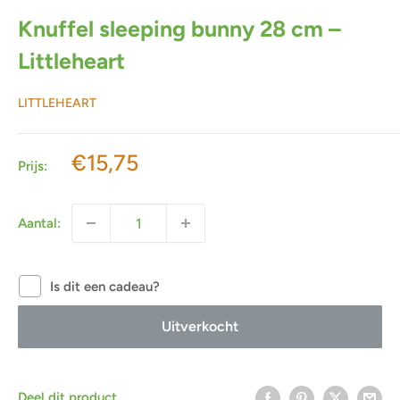
Knuffel sleeping bunny 28 cm –
Littleheart
LITTLEHEART
Actieprijs
€15,75
Prijs:
Aantal:
Is dit een cadeau?
Uitverkocht
Deel dit product