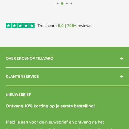
Trustscore
5,0 | 705+
reviews
OVER EKOSHOP TILLVARO
Home
KLANTENSERVICE
Over mij
Contact
Bezorgen
NIEUWSBRIEF
Cadeaubon
Betalen
Pre-order
Bestellen
Ontvang 10% korting op je eerste bestelling!
Agenda
Retourneren
Meld je aan voor de nieuwsbrief en ontvang na het
Blog
Spaar & verdien