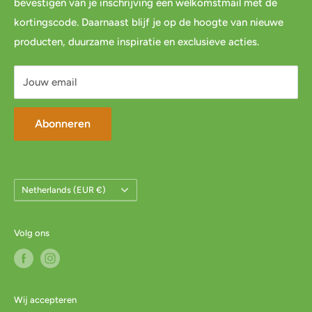
bevestigen van je inschrijving een welkomstmail met de
Links
Cadeau inpakservice
kortingscode. Daarnaast blijf je op de hoogte van nieuwe
Privacybeleid
FAQ
producten, duurzame inspiratie en exclusieve acties.
Servicevoorwaarden
Mijn account
Jouw email
Abonneren
Land/Regio
Netherlands (EUR €)
Volg ons
Wij accepteren