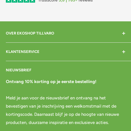
OVER EKOSHOP TILLVARO
Home
KLANTENSERVICE
Over mij
Contact
Bezorgen
NIEUWSBRIEF
Cadeaubon
Betalen
Pre-order
Bestellen
Ontvang 10% korting op je eerste bestelling!
Agenda
Retourneren
Meld je aan voor de nieuwsbrief en ontvang na het
Blog
Spaar & verdien
bevestigen van je inschrijving een welkomstmail met de
Links
Cadeau inpakservice
kortingscode. Daarnaast blijf je op de hoogte van nieuwe
Privacybeleid
FAQ
producten, duurzame inspiratie en exclusieve acties.
Servicevoorwaarden
Mijn account