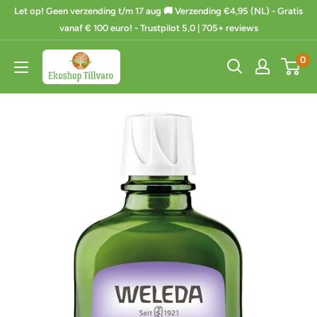
Ga
Let op! Geen verzending t/m 17 aug 🚚 Verzending €4,95 (NL) - Gratis
naar
vanaf € 100 euro! - Trustpilot 5,0 | 705+ reviews
de
Ekoshop
0
inhoud
Tillvaro