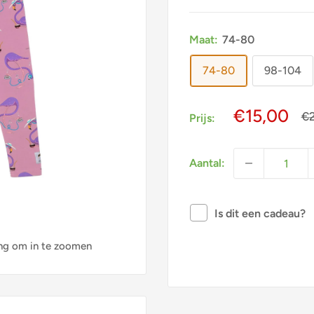
Maat:
74-80
74-80
98-104
Actieprijs
€15,00
No
€
Prijs:
pr
Aantal:
Is dit een cadeau?
ng om in te zoomen