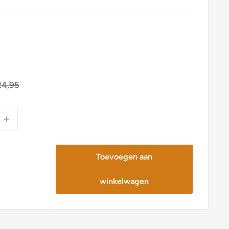
rmale
24,95
ijs
Toevoegen aan
winkelwagen