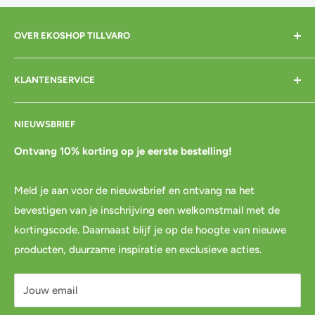
OVER EKOSHOP TILLVARO
Home
KLANTENSERVICE
Over mij
Contact
Bezorgen
NIEUWSBRIEF
Cadeaubon
Betalen
Pre-order
Bestellen
Ontvang 10% korting op je eerste bestelling!
Agenda
Retourneren
Meld je aan voor de nieuwsbrief en ontvang na het
Blog
Spaar & verdien
bevestigen van je inschrijving een welkomstmail met de
Links
Cadeau inpakservice
kortingscode. Daarnaast blijf je op de hoogte van nieuwe
Privacybeleid
FAQ
producten, duurzame inspiratie en exclusieve acties.
Servicevoorwaarden
Mijn account
Jouw email