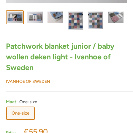
Patchwork blanket junior / baby
wollen deken light - Ivanhoe of
Sweden
IVANHOE OF SWEDEN
Maat:
One-size
One-size
Actieprijs
€55,90
Prijs: