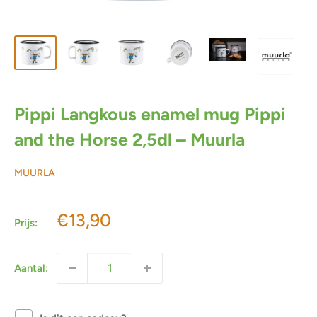
Pippi Langkous enamel mug Pippi
and the Horse 2,5dl – Muurla
MUURLA
Actieprijs
€13,90
Prijs:
Aantal: