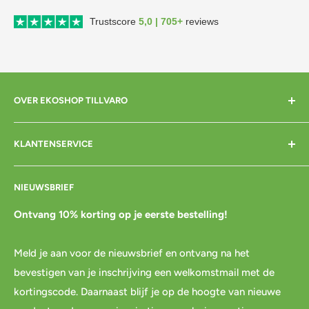
Trustscore
5,0 | 705+
reviews
OVER EKOSHOP TILLVARO
Home
KLANTENSERVICE
Over mij
Contact
Bezorgen
NIEUWSBRIEF
Cadeaubon
Betalen
Pre-order
Bestellen
Ontvang 10% korting op je eerste bestelling!
Agenda
Retourneren
Meld je aan voor de nieuwsbrief en ontvang na het
Blog
Spaar & verdien
bevestigen van je inschrijving een welkomstmail met de
Links
Cadeau inpakservice
kortingscode. Daarnaast blijf je op de hoogte van nieuwe
Privacybeleid
FAQ