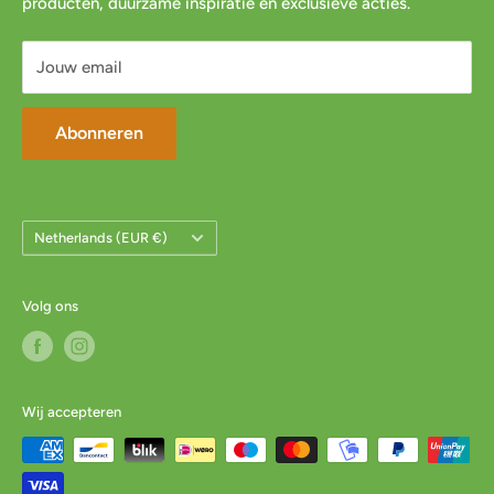
producten, duurzame inspiratie en exclusieve acties.
Servicevoorwaarden
Mijn account
Jouw email
Abonneren
Land/Regio
Netherlands (EUR €)
Volg ons
Wij accepteren