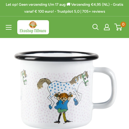
Ga
Let op! Geen verzending t/m 17 aug 🚚 Verzending €4,95 (NL) - Gratis
naar
vanaf € 100 euro! - Trustpilot 5,0 | 705+ reviews
de
Ekoshop
0
inhoud
Tillvaro