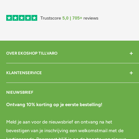
Trustscore
5,0 | 705+
reviews
OVER EKOSHOP TILLVARO
Home
KLANTENSERVICE
Over mij
Contact
Bezorgen
NIEUWSBRIEF
Cadeaubon
Betalen
Pre-order
Bestellen
Ontvang 10% korting op je eerste bestelling!
Agenda
Retourneren
Meld je aan voor de nieuwsbrief en ontvang na het
Blog
Spaar & verdien
bevestigen van je inschrijving een welkomstmail met de
Links
Cadeau inpakservice