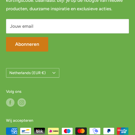
kortingscode. Daarnaast blijf je op de hoogte van nieuwe
Privacybeleid
FAQ
producten, duurzame inspiratie en exclusieve acties.
Servicevoorwaarden
Mijn account
Jouw email
Abonneren
Land/Regio
Netherlands (EUR €)
Volg ons
Wij accepteren