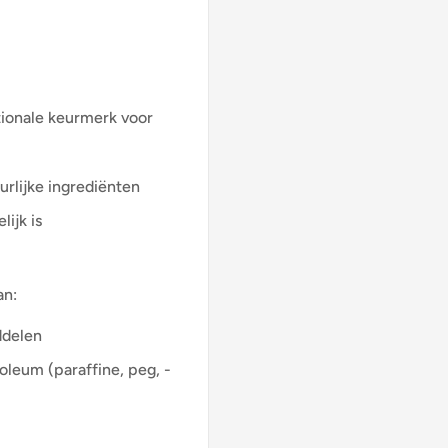
tionale keurmerk voor
urlijke ingrediënten
ijk is
an:
ddelen
oleum (paraffine, peg, -