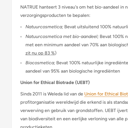
NATRUE hanteert 3 niveau's om het bio-aandeel in na
verzorgingsproducten te bepalen:
Natuurcosmetica
;
Bevat uitsluitend 100% natuurl
Natuurcosmetica met bio-aandeel
;
Bevat 100% na
met een minimum aandeel van 70% aan biologisch
zit nu op 83 %
)
Biocosmetica
;
Bevat 100% natuurlijke ingrediën
aandeel van 95% aan biologische ingrediënten
Union for Ethical Biotrade (UEBT)
Sinds 2011 is Weleda lid van de
Union for Ethical Bio
profitorganisatie wereldwijd die erkend is als stan
verwerving en gebruik van grondstoffen. UEBT ijver
van biodiversiteit en een eerlijke verloning van alle p
productieketen.