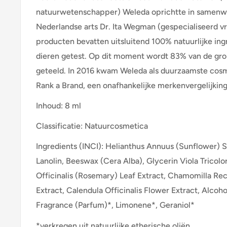
natuurwetenschapper) Weleda oprichtte in samenw
Nederlandse arts Dr. Ita Wegman (gespecialiseerd v
producten bevatten uitsluitend 100% natuurlijke ingr
dieren getest. Op dit moment wordt 83% van de gro
geteeld. In 2016 kwam Weleda als duurzaamste cosme
Rank a Brand, een onafhankelijke merkenvergelijkin
Inhoud: 8 ml
Classificatie: Natuurcosmetica
Ingredients (INCI): Helianthus Annuus (Sunflower) S
Lanolin, Beeswax (Cera Alba), Glycerin Viola Tricolo
Officinalis (Rosemary) Leaf Extract, Chamomilla Rec
Extract, Calendula Officinalis Flower Extract, Alcoho
Fragrance (Parfum)*, Limonene*, Geraniol*
*verkregen uit natuurlijke etherische oliën