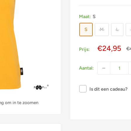
Maat:
S
S
M
L
Actieprijs
€24,95
N
€
Prijs:
pr
Aantal:
Is dit een cadeau?
ng om in te zoomen