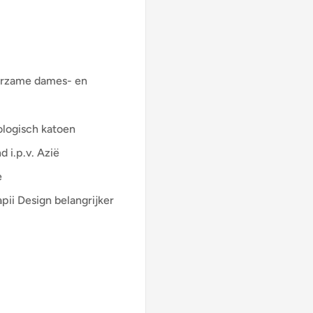
uurzame dames- en
logisch katoen
 i.p.v. Azië
e
pii Design belangrijker