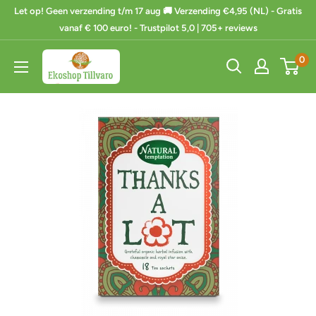
Ga
Let op! Geen verzending t/m 17 aug 🚚 Verzending €4,95 (NL) - Gratis
naar
vanaf € 100 euro! - Trustpilot 5,0 | 705+ reviews
de
Ekoshop
0
inhoud
Tillvaro