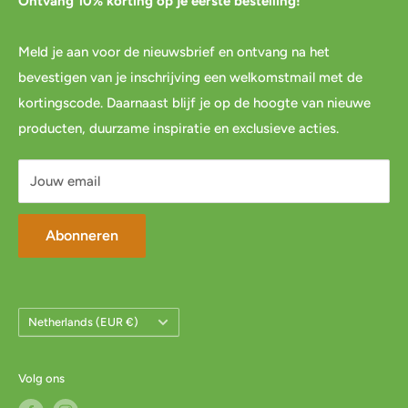
Ontvang 10% korting op je eerste bestelling!
Agenda
Retourneren
Meld je aan voor de nieuwsbrief en ontvang na het
Blog
Spaar & verdien
bevestigen van je inschrijving een welkomstmail met de
Links
Cadeau inpakservice
kortingscode. Daarnaast blijf je op de hoogte van nieuwe
Privacybeleid
FAQ
producten, duurzame inspiratie en exclusieve acties.
Servicevoorwaarden
Mijn account
Jouw email
Abonneren
Land/Regio
Netherlands (EUR €)
Volg ons