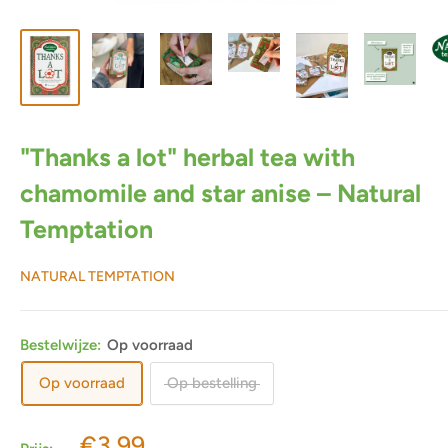
"Thanks a lot" herbal tea with
chamomile and star anise – Natural
Temptation
NATURAL TEMPTATION
Bestelwijze:
Op voorraad
Op voorraad
Op bestelling
Actieprijs
€3,99