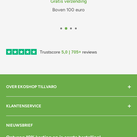
Gratis verzending
Boven 100 euro
Trustscore
5,0 | 705+
reviews
OVER EKOSHOP TILLVARO
Home
KLANTENSERVICE
Over mij
Contact
Bezorgen
NIEUWSBRIEF
Cadeaubon
Betalen
Pre-order
Bestellen