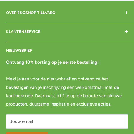
OVER EKOSHOP TILLVARO
Home
KLANTENSERVICE
Over mij
Contact
Bezorgen
NIEUWSBRIEF
Cadeaubon
Betalen
Pre-order
Bestellen
Ontvang 10% korting op je eerste bestelling!
Agenda
Retourneren
Meld je aan voor de nieuwsbrief en ontvang na het
Blog
Spaar & verdien
bevestigen van je inschrijving een welkomstmail met de
Links
Cadeau inpakservice
kortingscode. Daarnaast blijf je op de hoogte van nieuwe
Privacybeleid
FAQ
producten, duurzame inspiratie en exclusieve acties.
Servicevoorwaarden
Mijn account
Jouw email