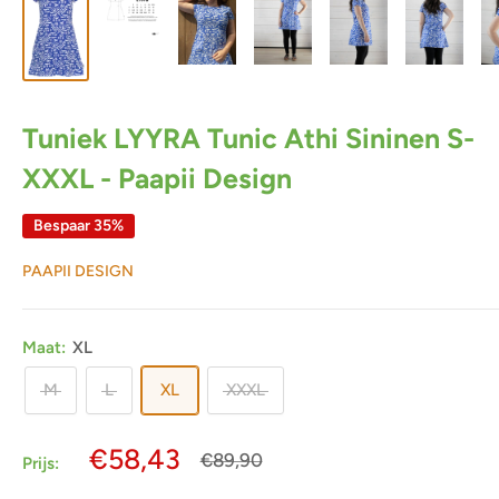
Tuniek LYYRA Tunic Athi Sininen S-
XXXL - Paapii Design
Bespaar 35%
PAAPII DESIGN
Maat:
XL
M
L
XL
XXXL
Actieprijs
€58,43
Normale
€89,90
Prijs:
prijs