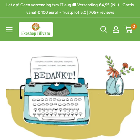
Ga
Let op! Geen verzending t/m 17 aug 🚚 Verzending €4,95 (NL) - Gratis
naar
vanaf € 100 euro! - Trustpilot 5,0 | 705+ reviews
de
Ekoshop
0
inhoud
Tillvaro