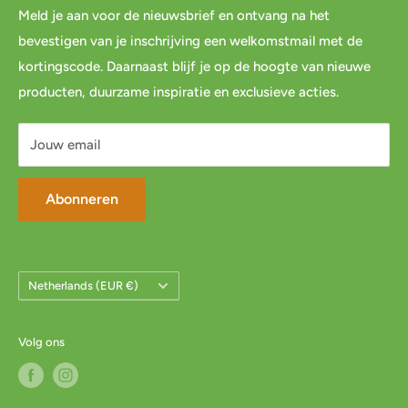
Meld je aan voor de nieuwsbrief en ontvang na het
Blog
Spaar & verdien
bevestigen van je inschrijving een welkomstmail met de
Links
Cadeau inpakservice
kortingscode. Daarnaast blijf je op de hoogte van nieuwe
Privacybeleid
FAQ
producten, duurzame inspiratie en exclusieve acties.
Servicevoorwaarden
Mijn account
Jouw email
Abonneren
Land/Regio
Netherlands (EUR €)
Volg ons