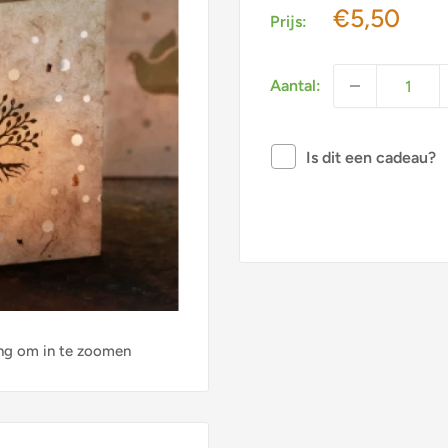
Actieprijs
€5,50
Prijs:
Aantal:
Is dit een cadeau?
ng om in te zoomen