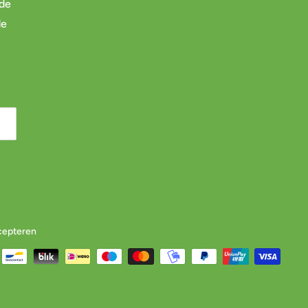
 de
de
cepteren