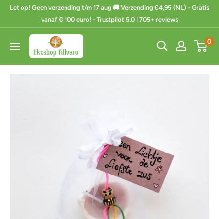
Ga
Let op! Geen verzending t/m 17 aug 🚚 Verzending €4,95 (NL) - Gratis
naar
vanaf € 100 euro! - Trustpilot 5,0 | 705+ reviews
de
Ekoshop
0
inhoud
Tillvaro