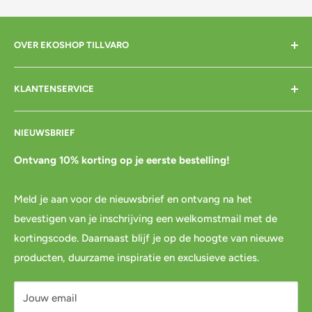
OVER EKOSHOP TILLVARO
Home
KLANTENSERVICE
Over mij
Contact
Bezorgen
NIEUWSBRIEF
Cadeaubon
Betalen
Pre-order
Bestellen
Ontvang 10% korting op je eerste bestelling!
Agenda
Retourneren
Meld je aan voor de nieuwsbrief en ontvang na het
Blog
Spaar & verdien
bevestigen van je inschrijving een welkomstmail met de
Links
Cadeau inpakservice
kortingscode. Daarnaast blijf je op de hoogte van nieuwe
Privacybeleid
FAQ
producten, duurzame inspiratie en exclusieve acties.
Servicevoorwaarden
Mijn account
Jouw email